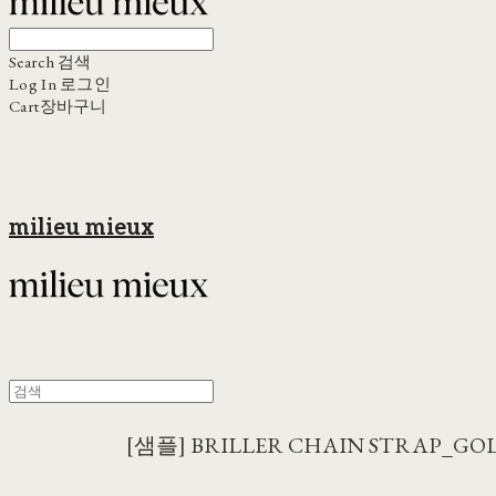
Search
검색
Log In
로그인
Cart
장바구니
milieu mieux
[샘플] BRILLER CHAIN STRAP_GO