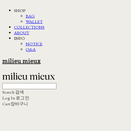
SHOP
BAG
WALLET
COLLECTIONS
ABOUT
INFO
NOTICE
Q&A
milieu mieux
Search
검색
Log In
로그인
Cart
장바구니