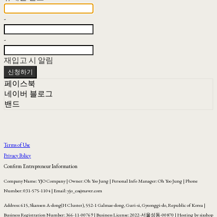
-
-
재입고 시 알림
신청하기
페이스북
네이버 블로그
밴드
Terms of Use
Privacy Policy
Confirm Entrepreneur Information
Company Name: YJO Company | Owner: Oh Yoo Jung | Personal Info Manager: Oh Yoo Jung | Phone
Number: 031-575-1104 | Email: yjo_co@naver.com
Address: 615, Skansen A-dong(H Cluster), 552-1 Galmae-dong, Guri-si, Gyeonggi-do, Republic of Korea |
Business Registration Number:
366-11-00769
| Business License:
2022-서울성동-00870
| Hosting by sixshop