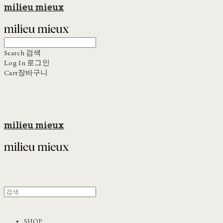
milieu mieux
Search
검색
Log In
로그인
Cart
장바구니
milieu mieux
SHOP