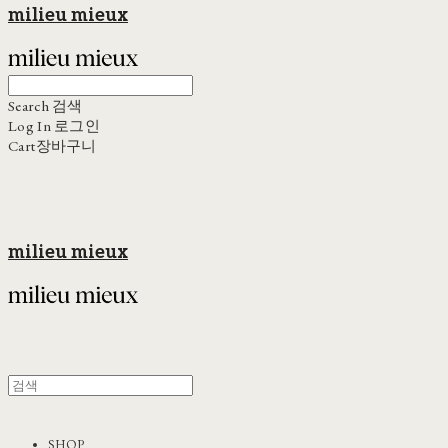
milieu mieux
Search
검색
Log In
로그인
Cart
장바구니
milieu mieux
SHOP