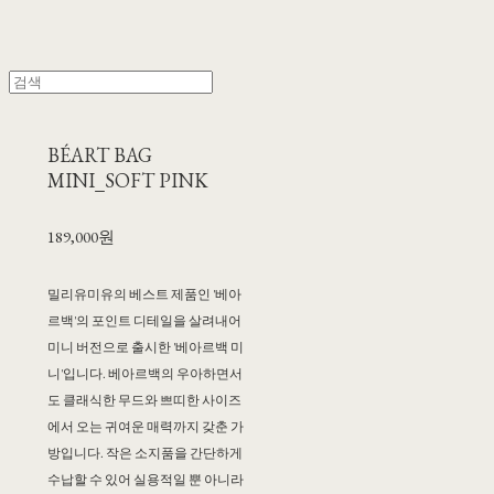
BÉART BAG
MINI_SOFT PINK
189,000원
밀리유미유의 베스트 제품인 '베아
르백'의 포인트 디테일을 살려내어
미니 버전으로 출시한 '베아르백 미
니'입니다. 베아르백의 우아하면서
도 클래식한 무드와 쁘띠한 사이즈
에서 오는 귀여운 매력까지 갖춘 가
방입니다. 작은 소지품을 간단하게
수납할 수 있어 실용적일 뿐 아니라