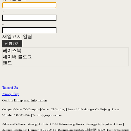
-
-
재입고 시 알림
신청하기
페이스북
네이버 블로그
밴드
Terms of Use
Privacy Policy
Confirm Entrepreneur Information
Company Name: YJO Company | Owner: Oh Yoo Jung | Personal Info Manager: Oh Yoo Jung | Phone
Number: 031-575-1104 | Email: yjo_co@naver.com
Address: 615, Skansen A-dong(H Cluster), 552-1 Galmae-dong, Guri-si, Gyeonggi-do, Republic of Korea |
Business Registration Number:
366-11-00769
| Business License:
2022-서울성동-00870
| Hosting by sixshop