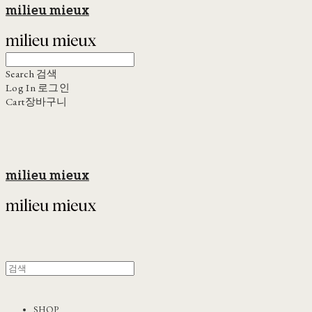
milieu mieux
Search
검색
Log In
로그인
Cart
장바구니
milieu mieux
SHOP