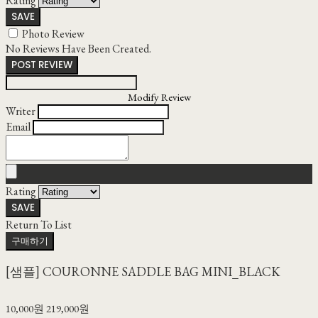
Rating
SAVE
Photo Review
No Reviews Have Been Created.
POST REVIEW
Modify Review
Writer
Email
Rating
SAVE
Return To List
구매하기
[샘플] COURONNE SADDLE BAG MINI_BLACK
10,000원
219,000원