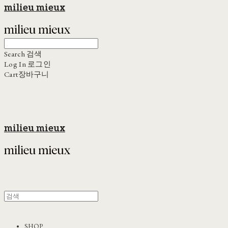
milieu mieux
Search
검색
Log In
로그인
Cart
장바구니
milieu mieux
SHOP