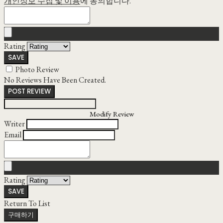
개인정보 수집 및 이용
에 동의합니다.
Rating
SAVE
Photo Review
No Reviews Have Been Created.
POST REVIEW
Modify Review
Writer
Email
Rating
SAVE
Return To List
구매하기