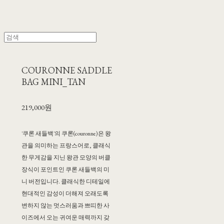
COURONNE SADDLE
BAG MINI_TAN
219,000원
'쿠론 새들백'의 쿠론(couronne)은 왕
관을 의미하는 프랑스어로, 클래식
한 무게감을 지닌 왕관 모양의 버클
장식이 포인트인 쿠론 새들백의 미
니 버전입니다. 클래식한 디테일에
현대적인 감성이 더해져 오래도록
변하지 않는 멋스러움과 쁘띠한 사
이즈에서 오는 귀여운 매력까지 갖