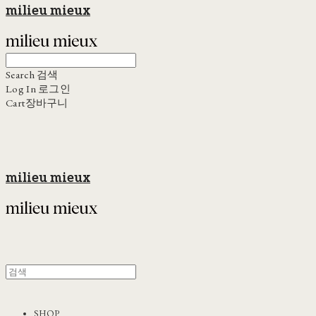
milieu mieux
Search
검색
Log In
로그인
Cart
장바구니
milieu mieux
SHOP