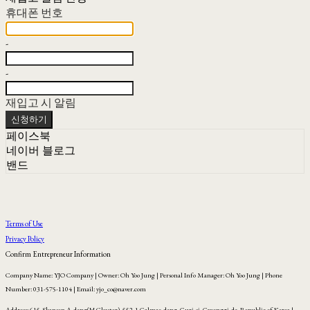
휴대폰 번호
-
-
재입고 시 알림
신청하기
페이스북
네이버 블로그
밴드
Terms of Use
Privacy Policy
Confirm Entrepreneur Information
Company Name: YJO Company | Owner: Oh Yoo Jung | Personal Info Manager: Oh Yoo Jung | Phone
Number: 031-575-1104 | Email: yjo_co@naver.com
Address: 615, Skansen A-dong(H Cluster), 552-1 Galmae-dong, Guri-si, Gyeonggi-do, Republic of Korea |