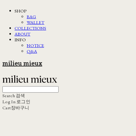
SHOP
BAG
WALLET
COLLECTIONS
ABOUT
INFO
NOTICE
Q&A
milieu mieux
Search
검색
Log In
로그인
Cart
장바구니