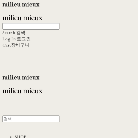
milieu mieux
Search
검색
Log In
로그인
Cart
장바구니
milieu mieux
SHOP