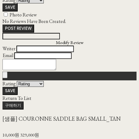
Rating
SAVE
Photo Review
No Reviews Have Been Created.
POST REVIEW
Modify Review
Writer
Email
Rating
SAVE
Return To List
구매하기
[샘플] COURONNE SADDLE BAG SMALL_TAN
10,000원
329,000원